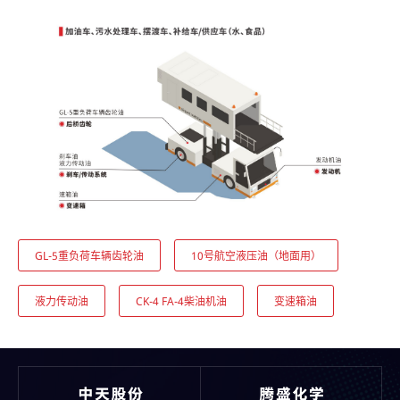
GL-5重负荷⻋辆⻮轮油
10号航空液压油（地面用）
液力传动油
CK-4 FA-4柴油机油
变速箱油