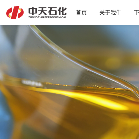
首页
关于我们
产品&市场
关于我们
下属企业
企业要闻
联系我们
人力资源
集团内刊
关注企业发展动态，为您提供关于中天石化的第一手资讯！
现有润滑油、润滑脂两大类共2000多种细分产品，
现有中天股份、腾盛化学、见微检测、润天养护
集润滑油脂研发生产、生物质润滑新材料、
待遇吸引人、事业激励人、感情亲近人、
诚信高效，共创共享。
智慧润滑服务和权威检测于一体的高科技公司。
文化熏陶人、制度规范人。
等全资或控股子公司。
广泛应用于各领域。