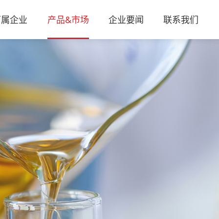
下属企业
产品&市场
企业要闻
联系我们
关于我们
安徽中天石化股份有限公司
工农业机械设备用油
集团动态
联系方式
人才招聘
董事长视界
企业文化
安徽腾盛化学有限公司
交通运输车辆用油
信息公告
地图定位
思享汇
发展历程
安徽见微检测有限公司
国防军事装备用油
润滑研究所
合作留言
中天故事
荣誉资质
安徽润天汽车养护用品有限公司
民用生活设施用油
润滑研究所
优势产品
营销工具包