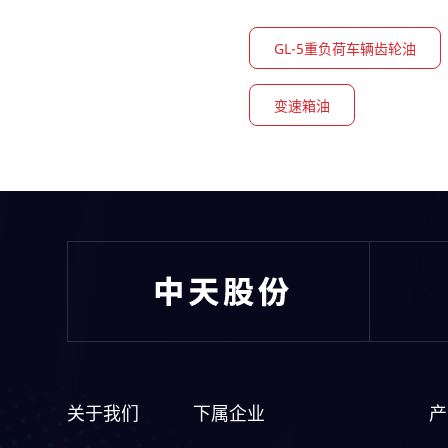
GL-5重负荷⻋辆⻮轮油
变速箱油
关于我们
下属企业
产