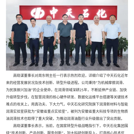
高晓谋董事长对周东明主任一行表示热烈欢迎，详细介绍了中天石化近年
来的经营发展状况及技术创新、转型升级进程。公司秉持“为机械摩擦润滑、
为民族振兴加油”的企业使命，在润滑领域深耕25年，不断延伸产业链、加快
升级转型步伐，在智慧润滑的核心硬件研发、数据化运维平台搭建等关键技术
难点的攻关上，用真功夫、下大力气，中天石化研究院旗下润滑新材料与智能
润滑实验室获批为“安徽省重点实验室”，被列为安徽省重大科技专项的生物质
油润滑技术也取得了重大突破，为推动润滑油脂行业升级做出了突出贡献。
高晓谋董事长表示，当前，在国家转型升级战略指引下，中天石化集团围
绕“技术创新、产品创新、服务创新”，加大科研创新投入，打造核心技术优