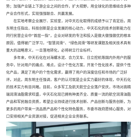
势；加强产业链上下游企业之间的合作，扩大视野，用全球化的思维结合多种
产业合作形式，实现强强联合、共赢发展。
在实地考察企业展厅、实验室，对中天石化取得的成绩予以了肯定后，周
东明主任指出，科技创新是企业发展的核心动力，中天石化的技术创新能力在
同行民营企业中“首屈一指”，企业对研发的专注和投入是做大做强做优的根本
原因，值得被广泛学习，“智慧润滑”、“绿色润滑”等研发课题及相关技术具有
重大的战略意义，一旦落地转化，必将树立行业标杆。
多年来，中天石化在对海螺水泥、合力叉车、日立挖机等国内外用户的服
务中，针对用户的痛点、难点，设计个性化方案，开发个性化技术，提供个性
化产品，满足了用户的个性化需求，赢得了用户的深度信任和市场的广泛好
评。对此，周东明主任强调，客户的认可就是企业实力最好的体现，中天石化
的技术实力有目共睹。目前，众多军工及航天航空企业落户安庆，市场对高精
端润滑油脂需求旺盛，中天石化现已拥有种类齐全、质量一流的航空润滑油脂
产品和军民融合资质，希望企业持续进行技术创新、产品创新与服务创新，为
更多的用户带来一流品质产品和个性化特色服务，市委市政府愿倾心服务，对
口安排相关产业资源对接，促进相关企业业务联系。