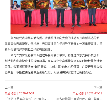
张西明代表中共安徽省委、省委统战部向大会的成功召开和新当选的新一
届理事会表示祝贺。他指出，光彩事业是在党领导下开展的一项重要事业，是
新时代民营经济统战工作的有效载体。
公司作为省光彩会第五届理事会副会长单位，将抓住国家支持科技创新、
制造业和中小微企业的政策机遇，在实现企业高质量发展的同时积极履行社会
责任。公司将继续恪守“诚信高效、共创共赢”的核心价值观，广泛开展社会公
益事业，不断推进光彩事业创新发展，为建设美好安徽作出新的贡献。
上一篇
下一篇
集团动态 | 2020-12-31
集团动态 | 2020-12-08
【逆势飞扬 再创辉煌】2020中天石
原省政协副主席郑牧民、李卫华等领
化年终盘点
导莅临我司指导工作