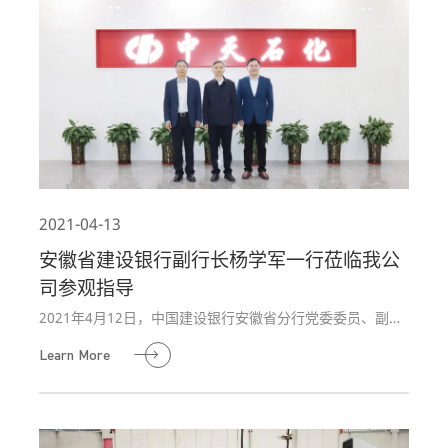
2021-04-13
安徽省建设银行副行长杨学军一行莅临我公
司参观指导
2021年4月12日，中国建设银行安徽省分行党委委员、副行
长杨学军，省建行普惠金融事业部总经理洪峰，省建行公司
Learn More
业务部总经理张鹏一行莅临我公司考察发展情况，安徽省工
商联党组成员、副主席司应武，安徽省工商联经济处副处长
许小明，安徽省总商会副会长、公司董事长高晓谋陪同考
察。