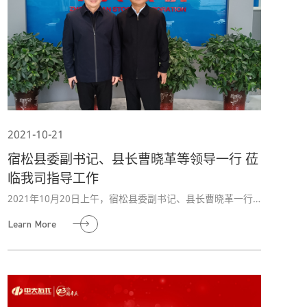
2021-10-21
宿松县委副书记、县长曹晓革等领导一行 莅
临我司指导工作
2021年10月20日上午，宿松县委副书记、县长曹晓革一行
到我司考察指导工作，陪同考察的还有县政府党组成员、副
Learn More
县长朱元松，县政府党组成员、副县长水涛等领导，公司董
事长高晓谋和相关负责人热情接待。