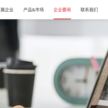
下属企业
产品&市场
企业要闻
联系我们
关于我们
安徽中天石化股份有限公司
工农业机械设备用油
集团动态
联系方式
人才招聘
董事长视界
企业文化
安徽腾盛化学有限公司
交通运输车辆用油
信息公告
地图定位
思享汇
发展历程
安徽见微检测有限公司
国防军事装备用油
润滑研究所
合作留言
中天故事
荣誉资质
安徽润天汽车养护用品有限公司
民用生活设施用油
润滑研究所
优势产品
营销工具包