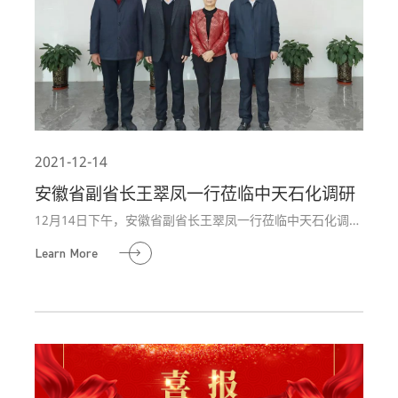
2021-12-14
安徽省副省长王翠凤一行莅临中天石化调研
12月14日下午，安徽省副省长王翠凤一行莅临中天石化调
研，安徽省政府副秘书长左俊、安徽省工商联副主席施广勇
Learn More
等相关领导陪同调研，中天石化集团董事长高晓谋及企业相
关负责人热情接待。