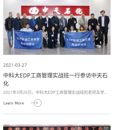
2021-03-27
中科大EDP工商管理实战班一行参访中天石
化
2021年3月26日，中科大EDP工商管理实战班的老师及学员
们莅临中天石化参访游学。公司副总裁杨桂芳等人热情接
Learn More
待。