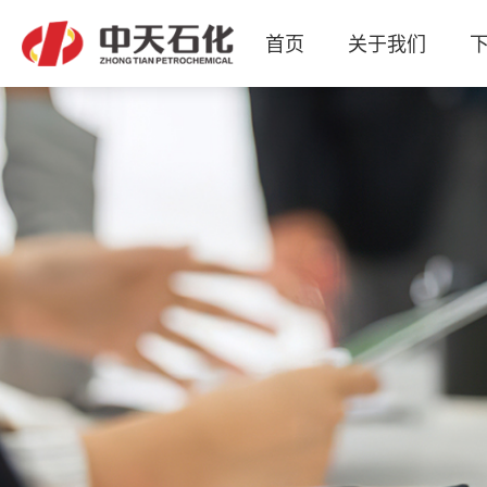
首页
关于我们
产品&市场
关于我们
下属企业
企业要闻
联系我们
人力资源
集团内刊
关注企业发展动态，为您提供关于中天石化的第一手资讯！
现有润滑油、润滑脂两大类共2000多种细分产品，
现有中天股份、腾盛化学、见微检测、润天养护
集润滑油脂研发生产、生物质润滑新材料、
待遇吸引人、事业激励人、感情亲近人、
诚信高效，共创共享。
智慧润滑服务和权威检测于一体的高科技公司。
文化熏陶人、制度规范人。
等全资或控股子公司。
广泛应用于各领域。