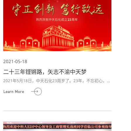
2021-05-18
二十三年铿锵路，矢志不渝中天梦
2021年5月18日，中天石化23周岁了。23年，不忘初心，中
天石化为机械摩擦润滑，为民族振兴加油；23年，不惧风
Learn More
雨，中天石化坚持科技领先，和谐发展；23年，不负众望，
中天石化综合实力在同行民营企业中名列前茅。