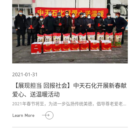
2021-01-31
【展现担当 回报社会】中天石化开展新春献
爱心、送温暖活动
2021年春节将至，为进一步弘扬传统美德，倡导尊老爱老风
尚，积极承担社会责任，安徽中天石化股份有限公司联合宿
Learn More
松经开区管委会社事局、宿松县孚玉镇镇政府走访慰问养老
院，开展“献爱心，送温暖”活动。