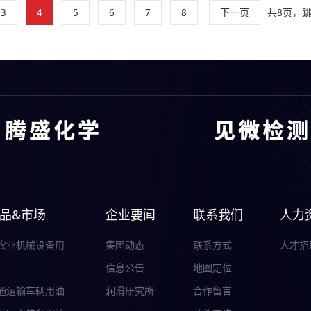
共8页，
3
4
5
6
7
8
下一页
品&市场
企业要闻
联系我们
人力
农业机械设备用
集团动态
联系方式
人才招
信息公告
地图定位
通运输车辆用油
润滑研究所
合作留言