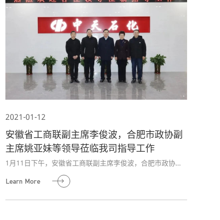
2021-01-12
安徽省工商联副主席李俊波，合肥市政协副
主席姚亚妹等领导莅临我司指导工作
1月11日下午，安徽省工商联副主席李俊波，合肥市政协副
主席、市工商联主席姚亚妹，合肥市包河区区委副书记徐生
Learn More
彬，包河区委统战部副部长、区工商联党组书记史道云，包
河区经发局局长柯超等领导莅临中天石化合肥研发中心调研
企业发展情况，鼓励企业加快建设。省工商联副会长、公司
董事长高晓谋及相关人员热情接待。