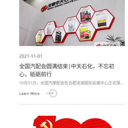
2021-11-01
全国汽配会圆满结束|中天石化，不忘初
心，砥砺前行
10月31日，全国汽摩配会在合肥滨湖国际会展中心正式落下
帷幕。展会期间，中天石化展台前人声鼎沸，接洽人流络绎
Learn More
不绝。下面，一起来回顾一下中天石化展会现场那些不容错
过的精彩瞬间吧。