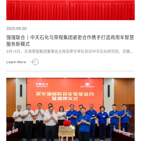
2025-09-20
强强联合 | 中天石化与荣程集团紧密合作携手打造商用车智慧
服务新模式
9月19日，天津荣程集团董事会主席张荣华率队到访中天石化研究院，安徽中
天石化集团董事长高晓谋热情接待，并共同见证中天石化集团与荣程集团战略
Learn More
合作签约仪式。