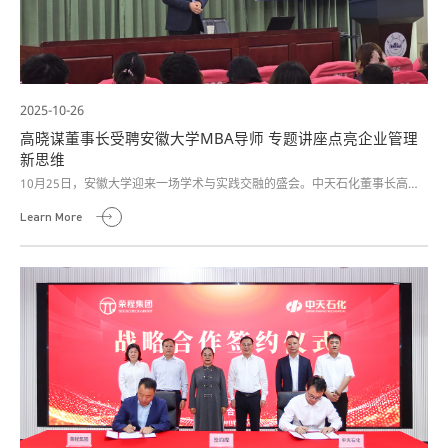
2025-10-26
高晓谋董事长受聘安徽大学MBA导师 专题讲座点亮企业管理
新思维
10月25日，安徽大学迎来一场学术与实践交融的盛会。中天石化董事长高晓
谋先生受聘安徽大学首批MBA校外实践导师，并在本批导师中首位开讲，作
Learn More
《四力精进，强化企业核心优势》专题讲座，为实践教学系列课程精彩启幕。