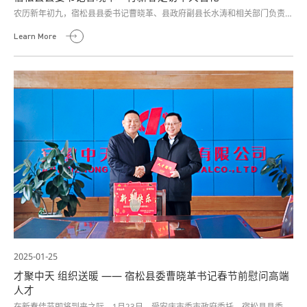
农历新年初九，宿松县县委书记曹晓革、县政府副县长水涛和相关部门负责人
一行，带着组织的温暖与深切关爱，走进了中天石化宿松公司，实地调研并指
Learn More
导公司新春开工复产工作，总经理朱菊琴带领全体高管热情接待曹晓革书记一
行。此次走访不仅彰显了县委县政府对企业发展的高度重视，更为中天石化宿
松公司全体员工送来了新春的第一缕祝福与鼓舞。
2025-01-25
才聚中天 组织送暖 —— 宿松县委曹晓革书记春节前慰问高端
人才
在新春佳节即将到来之际，1月23日，受安庆市委市政府委托，宿松县县委书