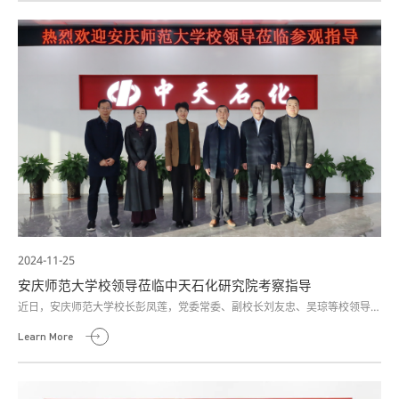
2024-11-25
安庆师范大学校领导莅临中天石化研究院考察指导
近日，安庆师范大学校长彭凤莲，党委常委、副校长刘友忠、吴琼等校领导莅
临中天石化研究院考察指导，中天石化集团董事长高晓谋及相关人员热情接
Learn More
待。