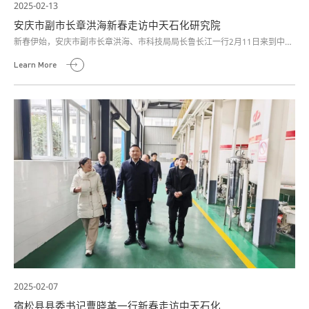
2025-02-13
安庆市副市长章洪海新春走访中天石化研究院
新春伊始，安庆市副市长章洪海、市科技局局长鲁长江一行2月11日来到中天
石化研究院，开展新春走访调研活动。中天石化集团董事长高晓谋及相关人员
Learn More
热情接待。
2025-02-07
宿松县县委书记曹晓革一行新春走访中天石化