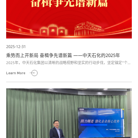
2025-12-31
乘势而上开新局 奋楫争先谱新篇 ——中天石化的2025年
2025年，中天石化集团以清晰的战略视野和坚实的行动步伐，坚定锚定“个性
润滑、智慧润滑、绿色润滑”三大核心战略方向，紧紧围绕“战略精准化、经营
Learn More
精益化、管理精细化、团队精健化”四维支柱系统布局、协同推进，以实干笃
行书写了企业高质量发展的崭新篇章。