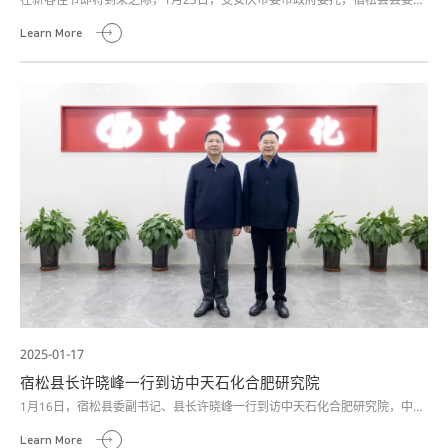
记曹晓革一行来到中天石化，看望慰问公司董事长、国家“万人计划”领军人才
Learn More
高晓谋，并致以节日的问候和新春的祝福。
2025-01-17
宿松县长许晓峰一行到访中天石化合肥研究院
1月16日，宿松县委副书记、县长许晓峰一行到访中天石化合肥研究院，中天
石化集团董事长高晓谋及相关人员热情接待。
Learn More