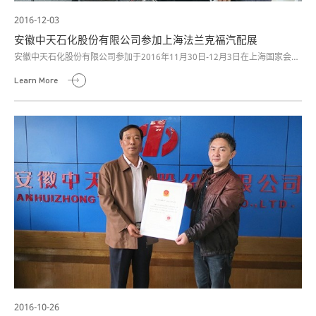
2016-12-03
安徽中天石化股份有限公司参加上海法兰克福汽配展
安徽中天石化股份有限公司参加于2016年11月30日-12月3日在上海国家会展
中心举办的上海法兰克福汽配展automechanika Shanghai(上海国际汽车零
Learn More
配件、维修检测诊断设备及服务用品展览会)。此次展会，中天石化公司共展
出多款用于车辆及工业设备润滑油脂产品，吸引来自国内外客商驻足参观。
2016-10-26