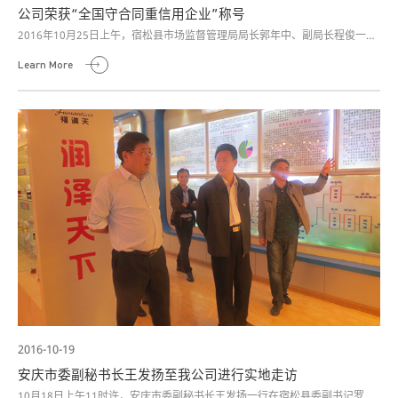
公司荣获“全国守合同重信用企业”称号
2016年10月25日上午，宿松县市场监督管理局局长郭年中、副局长程俊一行
至中天石化公司，向企业颁发【2014-2015年度“国家级守合同重信用”企业公
Learn More
示证明】。这是我公司继多次被评为安徽省“守合同重信用企业”后获得的更高
级别的认可。
2016-10-19
安庆市委副秘书长王发扬至我公司进行实地走访
10月18日上午11时许，安庆市委副秘书长王发扬一行在宿松县委副书记罗